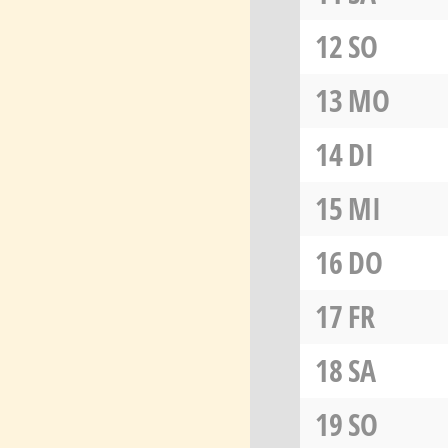
12
SO
13
MO
14
DI
15
MI
16
DO
17
FR
18
SA
19
SO