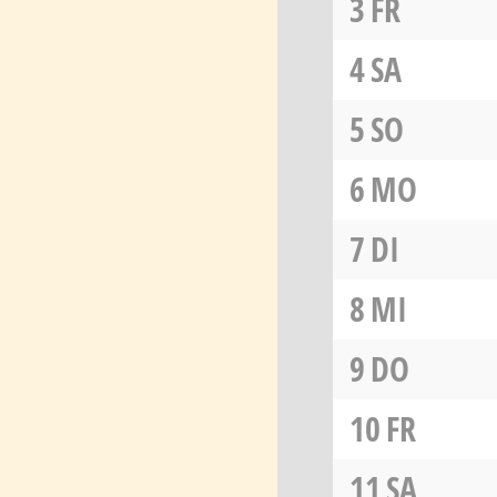
3
FR
4
SA
5
SO
6
MO
7
DI
8
MI
9
DO
10
FR
11
SA