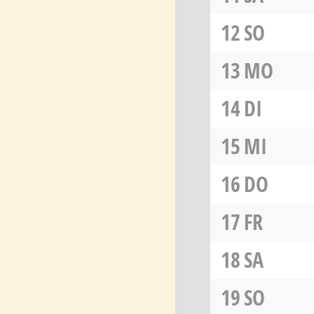
12
SO
13
MO
14
DI
15
MI
16
DO
17
FR
18
SA
19
SO