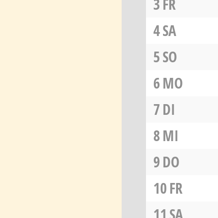
3
FR
4
SA
5
SO
6
MO
7
DI
8
MI
9
DO
10
FR
11
SA