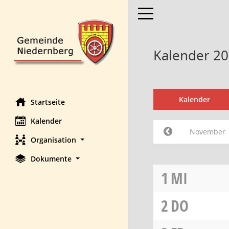
Toggle navigation
Kalender 2
Kalender
Startseite
Kalender
November
Organisation
Dokumente
1
MI
2
DO