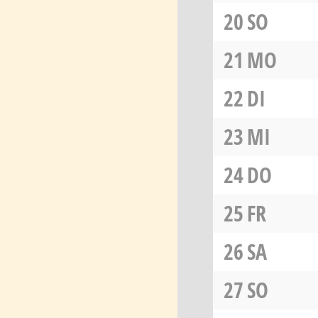
20
SO
21
MO
22
DI
23
MI
24
DO
25
FR
26
SA
27
SO