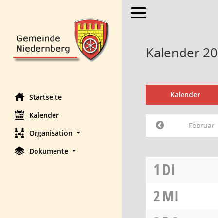
Toggle navigation
Kalender 20
Kalender
Startseite
Kalender
Februar
Organisation
Dokumente
1
DI
2
MI