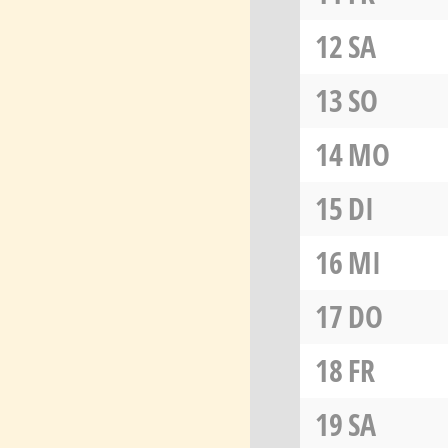
12
SA
13
SO
14
MO
15
DI
16
MI
17
DO
18
FR
19
SA