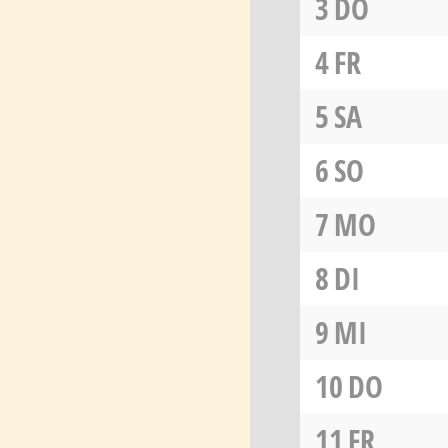
3
DO
4
FR
5
SA
6
SO
7
MO
8
DI
9
MI
10
DO
11
FR