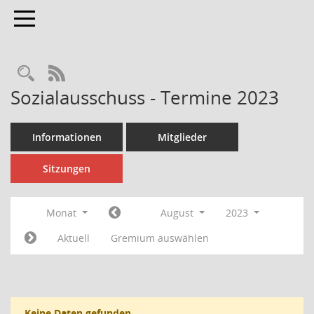
Toggle navigation
Rechercheauswahl
RSS-Feed
Sozialausschuss - Termine 2023
Informationen
Mitglieder
Sitzungen
Monat
August
2023
Aktuell
Gremium auswählen
Keine Daten gefunden.