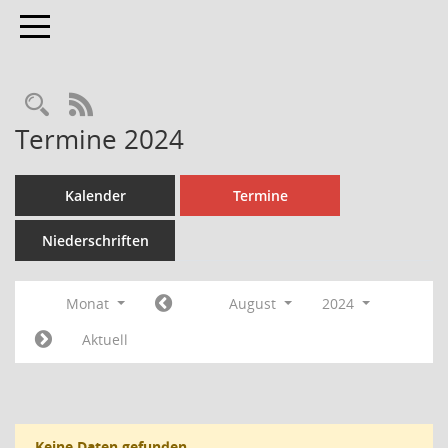
Toggle navigation
Rechercheauswahl
RSS-Feed
Termine 2024
Kalender
Termine
Niederschriften
Monat
August
2024
Aktuell
Keine Daten gefunden.