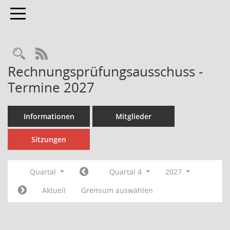
Toggle navigation
Rechercheauswahl
RSS-Feed
Rechnungsprüfungsausschuss -
Termine 2027
Informationen
Mitglieder
Sitzungen
Quartal
Quartal 4
2027
Aktuell
Gremium auswählen