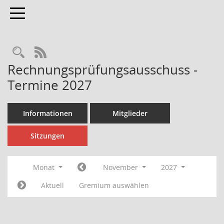
Toggle navigation
Rechercheauswahl
RSS-Feed
Rechnungsprüfungsausschuss -
Termine 2027
Informationen
Mitglieder
Sitzungen
Monat
November
2027
Aktuell
Gremium auswählen