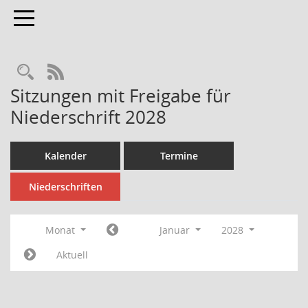
Toggle navigation
Rechercheauswahl
RSS-Feed
Sitzungen mit Freigabe für
Niederschrift 2028
Kalender
Termine
Niederschriften
Monat
Januar
2028
Aktuell