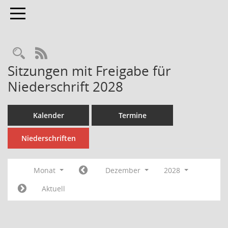
Toggle navigation
Rechercheauswahl
RSS-Feed
Sitzungen mit Freigabe für
Niederschrift 2028
Kalender
Termine
Niederschriften
Monat
Dezember
2028
Aktuell