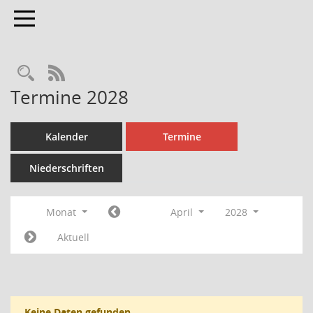
Toggle navigation
Rechercheauswahl
RSS-Feed
Termine 2028
Kalender
Termine
Niederschriften
Monat
April
2028
Aktuell
Keine Daten gefunden.