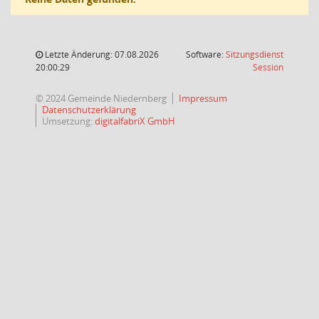
Letzte Änderung: 07.08.2026
Software:
Sitzungsdienst
(Wird in
20:00:29
Session
© 2024 Gemeinde Niedernberg
Impressum
Datenschutzerklärung
Umsetzung:
digitalfabriX GmbH