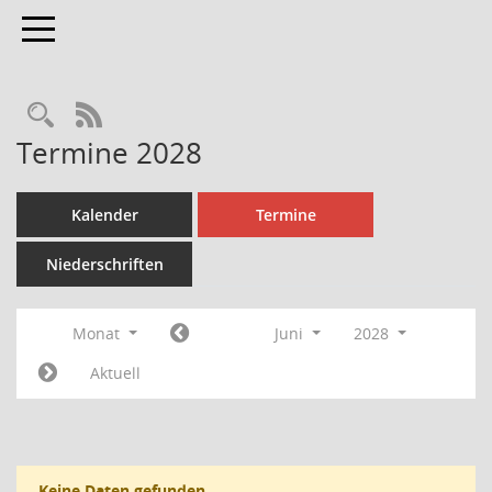
Toggle navigation
Rechercheauswahl
RSS-Feed
Termine 2028
Kalender
Termine
Niederschriften
Monat
Juni
2028
Aktuell
Keine Daten gefunden.