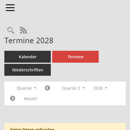
Toggle navigation
Rechercheauswahl
RSS-Feed
Termine 2028
Kalender
Termine
Niederschriften
Quartal
Quartal 2
2028
Aktuell
Keine Daten gefunden.