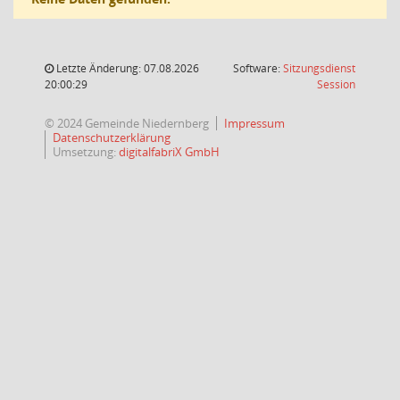
Letzte Änderung: 07.08.2026
Software:
Sitzungsdienst
(Wird in
20:00:29
Session
© 2024 Gemeinde Niedernberg
Impressum
Datenschutzerklärung
Umsetzung:
digitalfabriX GmbH