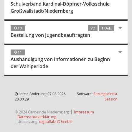
Schulverband Kardinal-Döpfner-Volksschule
Großwallstadt/Niedernberg
Ö 10
VO
1 Dok.
Bestellung von Jugendbeauftragten
Ö 11
Aushändigung von Informationen zu Beginn
der Wahlperiode
Letzte Änderung: 07.08.2026
Software:
Sitzungsdienst
(Wird in
20:00:29
Session
© 2024 Gemeinde Niedernberg
Impressum
Datenschutzerklärung
Umsetzung:
digitalfabriX GmbH