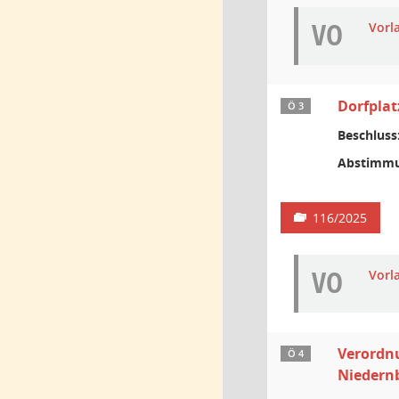
VO
Vorl
Dorfplat
Ö 3
Beschluss
Abstimmu
116/2025
VO
Vorl
Verordnu
Ö 4
Niedern