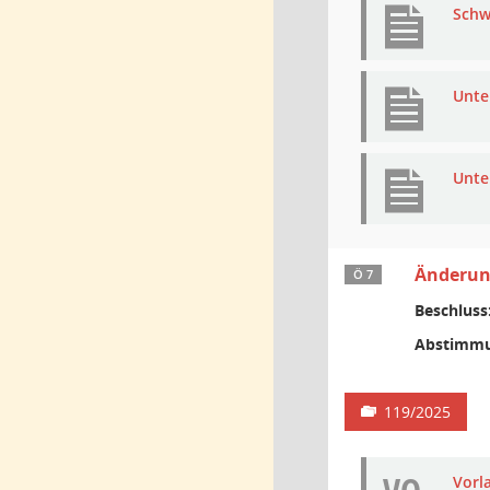
Schw
Unte
Unte
Änderung
Ö 7
Beschluss
Abstimmu
119/2025
Vorl