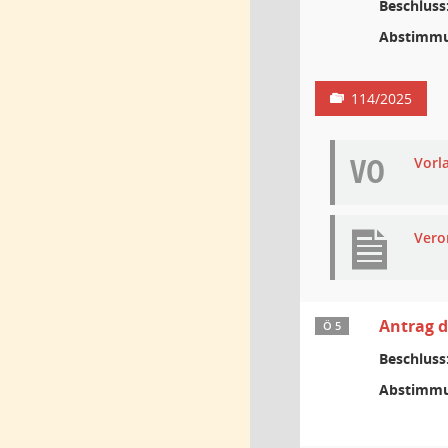
Beschluss
Abstimmu
114/2025
VO
Vorl
Vero
Antrag 
Ö 5
Beschluss
Abstimmu