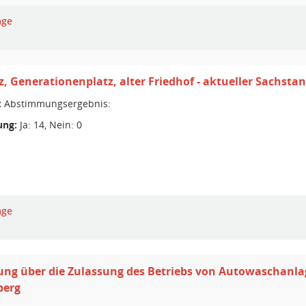
age
z, Generationenplatz, alter Friedhof - aktueller Sachsta
:
Abstimmungsergebnis:
ng:
Ja: 14, Nein: 0
age
ng über die Zulassung des Betriebs von Autowaschanla
berg