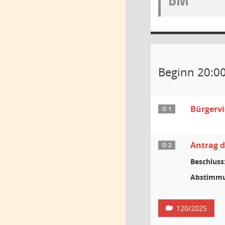
Beginn 20:0
Bürgervi
Ö 1
Antrag d
Ö 2
Beschluss
Abstimmu
120/2025