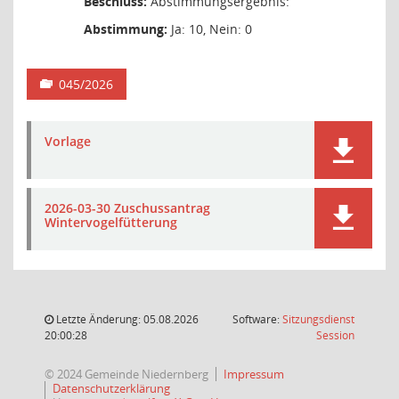
Beschluss:
Abstimmungsergebnis:
Abstimmung:
Ja: 10, Nein: 0
045/2026
Vorlage
2026-03-30 Zuschussantrag
Wintervogelfütterung
Letzte Änderung: 05.08.2026
Software:
Sitzungsdienst
(Wird in
20:00:28
Session
© 2024 Gemeinde Niedernberg
Impressum
Datenschutzerklärung