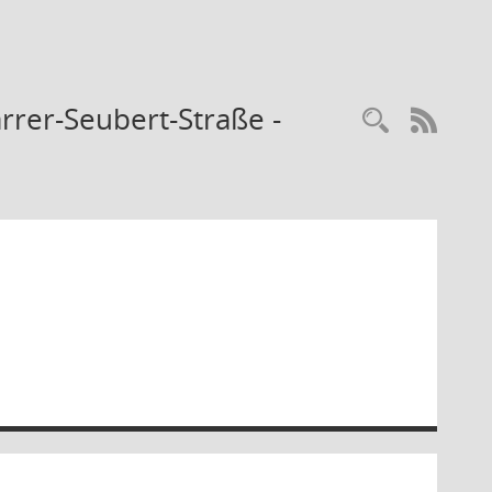
rer-Seubert-Straße -
Recherc
RSS-