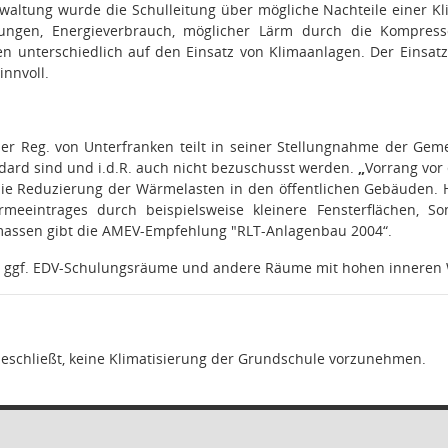
waltung wurde die Schulleitung über mögliche Nachteile einer Kl
ungen, Energieverbrauch, möglicher Lärm durch die Kompresso
n unterschiedlich auf den Einsatz von Klimaanlagen. Der Einsatz
innvoll.
er Reg. von Unterfranken teilt in seiner Stellungnahme der Geme
dard sind und i.d.R. auch nicht bezuschusst werden.
„
Vorrang vor
die Reduzierung der Wärmelasten in den öffentlichen Gebäuden. 
eeintrages durch beispielsweise kleinere Fensterflächen, So
assen gibt die AMEV-Empfehlung "RLT-Anlagenbau 2004“.
 ggf. EDV-Schulungsräume und andere Räume mit hohen inneren
eschließt, keine Klimatisierung der Grundschule vorzunehmen.