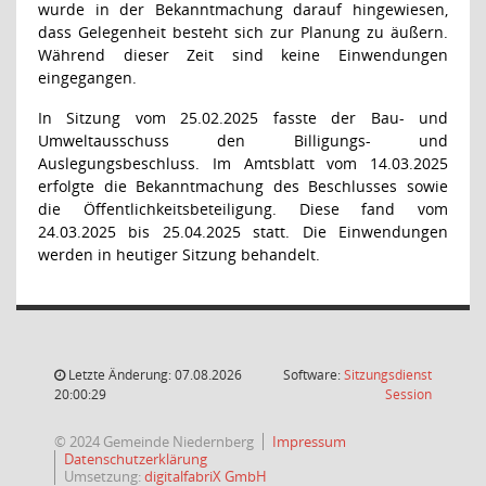
wurde in der Bekanntmachung darauf hingewiesen,
dass Gelegenheit besteht sich zur Planung zu äußern.
Während dieser Zeit sind keine Einwendungen
eingegangen.
In Sitzung vom 25.02.2025 fasste der Bau- und
Umweltausschuss den Billigungs- und
Auslegungsbeschluss. Im Amtsblatt vom 14.03.2025
erfolgte die Bekanntmachung des Beschlusses sowie
die Öffentlichkeitsbeteiligung. Diese fand vom
24.03.2025 bis 25.04.2025 statt. Die Einwendungen
werden in heutiger Sitzung behandelt.
Letzte Änderung: 07.08.2026
Software:
Sitzungsdienst
(Wird in
20:00:29
Session
© 2024 Gemeinde Niedernberg
Impressum
Datenschutzerklärung
Umsetzung:
digitalfabriX GmbH