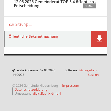
12.05.2026 Gemeinderat TOP 5.4 öffentlich -
Entscheidung
1 Dok.
Zur Sitzung ...
Öffentliche Bekanntmachung
Letzte Änderung: 07.08.2026
Software:
Sitzungsdienst
(Wird in
14:00:28
Session
© 2024 Gemeinde Niedernberg
Impressum
Datenschutzerklärung
Umsetzung:
digitalfabriX GmbH