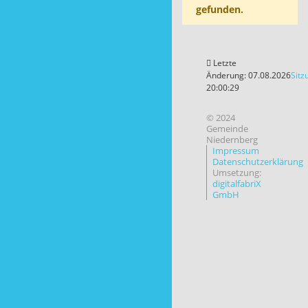
gefunden.
Letzte
Änderung: 07.08.2026
Sitz
20:00:29
© 2024
Gemeinde
Niedernberg
Impressum
Datenschutzerklärung
Umsetzung:
digitalfabriX
GmbH