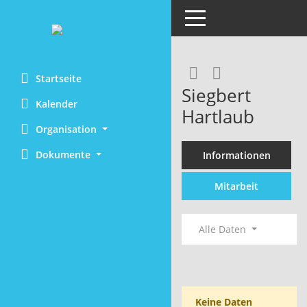
Toggle navigation
Rechercheaus
RSS-Feed
Startseite
Siegbert
Kalender
Hartlaub
Organisation
Dokumente
Informationen
Mitarbeit
Alle Daten
Keine Daten