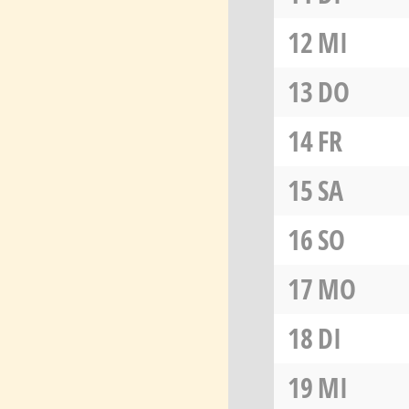
12
MI
13
DO
14
FR
15
SA
16
SO
17
MO
18
DI
19
MI