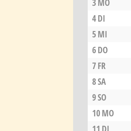
3
MO
4
DI
5
MI
6
DO
7
FR
8
SA
9
SO
10
MO
11
DI