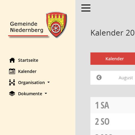
Toggle navigation
Kalender 20
Kalender
Startseite
Kalender
August
Organisation
Dokumente
1
SA
2
SO