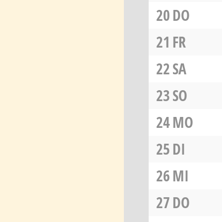
20
DO
21
FR
22
SA
23
SO
24
MO
25
DI
26
MI
27
DO