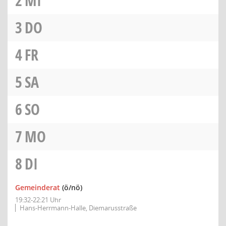
2
MI
3
DO
4
FR
5
SA
6
SO
7
MO
8
DI
Gemeinderat
(ö/nö)
19:32-22:21 Uhr
Hans-Herrmann-Halle, Diemarusstraße