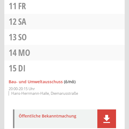
11
FR
12
SA
13
SO
14
MO
15
DI
Bau- und Umweltausschuss
(ö/nö)
20:00-20:15 Uhr
Hans-Herrmann-Halle, Diemarusstraße
Öffentliche Bekanntmachung