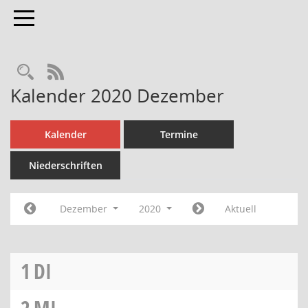
Toggle navigation
Rechercheauswahl
RSS-Feed
Kalender 2020 Dezember
Kalender
Termine
Niederschriften
Dezember
2020
Aktuell
1
DI