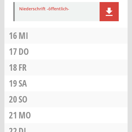
Niederschrift -öffentlich-
16
MI
17
DO
18
FR
19
SA
20
SO
21
MO
22
DI