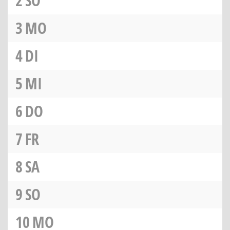
2
SO
3
MO
4
DI
5
MI
6
DO
7
FR
8
SA
9
SO
10
MO