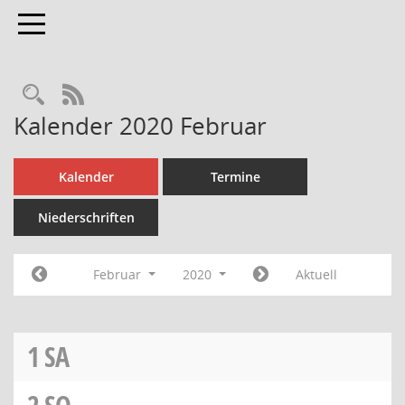
Toggle navigation
Rechercheauswahl
RSS-Feed
Kalender 2020 Februar
Kalender
Termine
Niederschriften
Februar
2020
Aktuell
1
SA