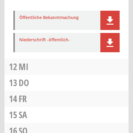
Öffentliche Bekanntmachung
Niederschrift -öffentlich-
12
MI
13
DO
14
FR
15
SA
16
SO