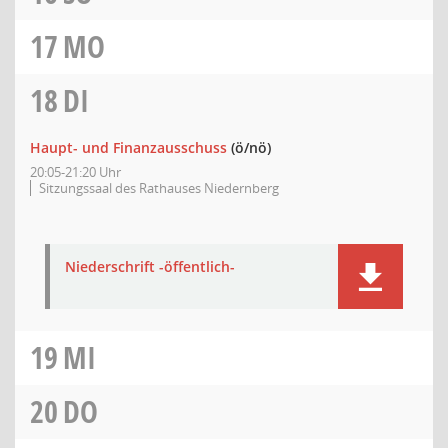
17
MO
18
DI
Haupt- und Finanzausschuss
(ö/nö)
20:05-21:20 Uhr
Sitzungssaal des Rathauses Niedernberg
Niederschrift -öffentlich-
19
MI
20
DO