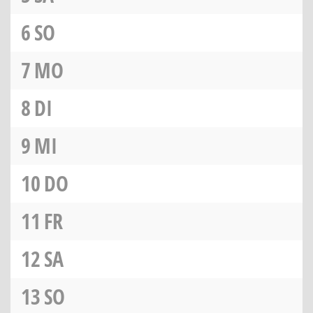
6
SO
7
MO
8
DI
9
MI
10
DO
11
FR
12
SA
13
SO