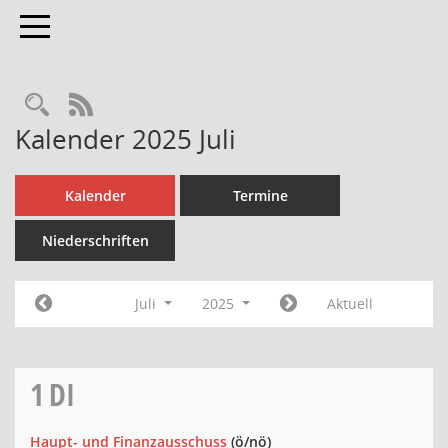
Toggle navigation
Rechercheauswahl
RSS-Feed
Kalender 2025 Juli
Kalender
Termine
Niederschriften
Juli
2025
Aktuell
1
DI
Haupt- und Finanzausschuss
(ö/nö)