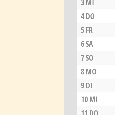
3
MI
4
DO
5
FR
6
SA
7
SO
8
MO
9
DI
10
MI
11
DO