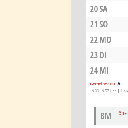
20
SA
21
SO
22
MO
23
DI
24
MI
Gemeinderat
(ö)
19:00-19:57 Uhr
Han
BM
Öffe