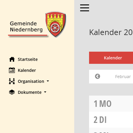
Toggle navigation
Kalender 20
Kalender
Startseite
Kalender
Februar
Organisation
Dokumente
1
MO
2
DI