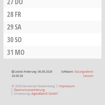
27
DO
28
FR
29
SA
30
SO
31
MO
Letzte Änderung: 06.08.2026
Software:
Sitzungsdienst
(Wird in
20:00:28
Session
© 2024 Gemeinde Niedernberg
Impressum
Datenschutzerklärung
Umsetzung:
digitalfabriX GmbH