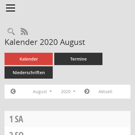
Toggle navigation
Rechercheauswahl
RSS-Feed
Kalender 2020 August
Kalender
Termine
Niederschriften
August
2020
Aktuell
1
SA