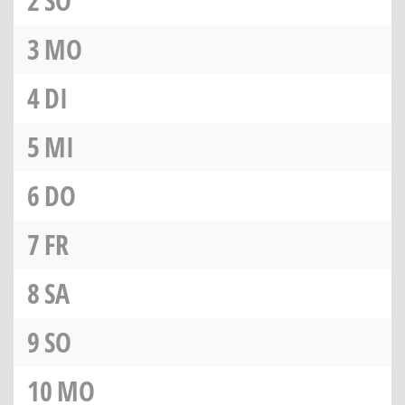
2
SO
3
MO
4
DI
5
MI
6
DO
7
FR
8
SA
9
SO
10
MO