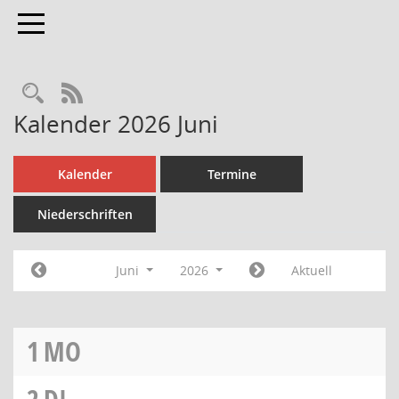
Toggle navigation
Rechercheauswahl
RSS-Feed
Kalender 2026 Juni
Kalender
Termine
Niederschriften
Juni
2026
Aktuell
1
MO