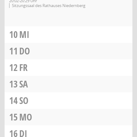
20:02-20:29 Uhr
Sitzungssaal des Rathauses Niedernberg
10
MI
11
DO
12
FR
13
SA
14
SO
15
MO
16
DI