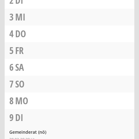
2
DI
3
MI
4
DO
5
FR
6
SA
7
SO
8
MO
9
DI
Gemeinderat
(nö)