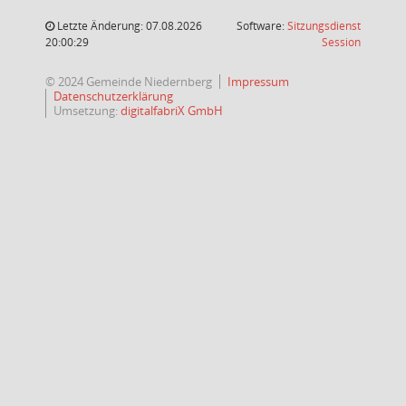
Letzte Änderung: 07.08.2026
Software:
Sitzungsdienst
(Wird in
20:00:29
Session
© 2024 Gemeinde Niedernberg
Impressum
Datenschutzerklärung
Umsetzung:
digitalfabriX GmbH