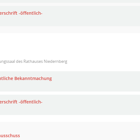
rschrift -öffentlich-
zungssaal des Rathauses Niedernberg
ntliche Bekanntmachung
rschrift -öffentlich-
ausschuss