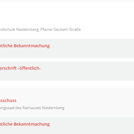
ndschule Niedernberg, Pfarrer-Seubert-Straße
ntliche Bekanntmachung
rschrift -öffentlich-
usschuss
zungssaal des Rathauses Niedernberg
ntliche Bekanntmachung