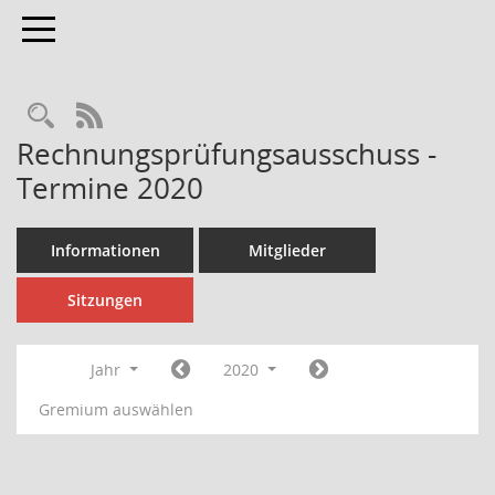
Toggle navigation
Rechercheauswahl
RSS-Feed
Rechnungsprüfungsausschuss -
Termine 2020
Informationen
Mitglieder
Sitzungen
Jahr
2020
Gremium auswählen