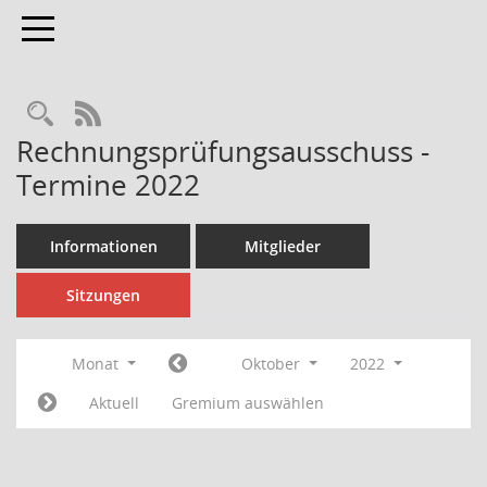
Toggle navigation
Rechercheauswahl
RSS-Feed
Rechnungsprüfungsausschuss -
Termine 2022
Informationen
Mitglieder
Sitzungen
Monat
Oktober
2022
Aktuell
Gremium auswählen