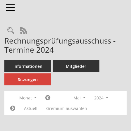
Toggle navigation
Rechercheauswahl
RSS-Feed
Rechnungsprüfungsausschuss -
Termine 2024
Informationen
Mitglieder
Sitzungen
Monat
Mai
2024
Aktuell
Gremium auswählen