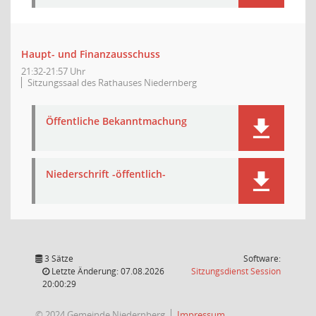
Haupt- und Finanzausschuss
21:32-21:57 Uhr
Sitzungssaal des Rathauses Niedernberg
Öffentliche Bekanntmachung
Niederschrift -öffentlich-
3 Sätze
Software:
(Wird in
Letzte Änderung: 07.08.2026
Sitzungsdienst
Session
20:00:29
© 2024 Gemeinde Niedernberg
Impressum