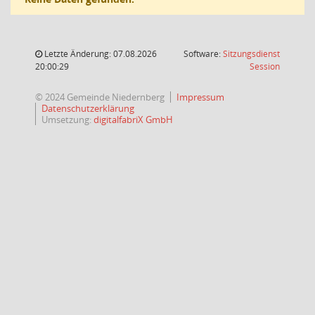
Letzte Änderung: 07.08.2026
Software:
Sitzungsdienst
(Wird in
20:00:29
Session
© 2024 Gemeinde Niedernberg
Impressum
Datenschutzerklärung
Umsetzung:
digitalfabriX GmbH