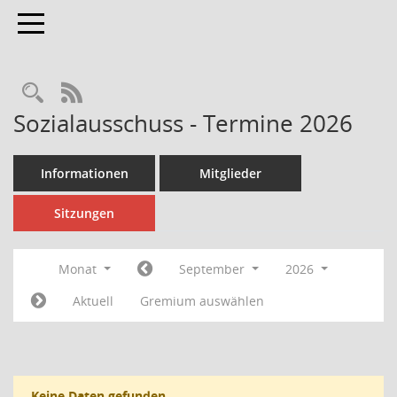
Toggle navigation
Rechercheauswahl
RSS-Feed
Sozialausschuss - Termine 2026
Informationen
Mitglieder
Sitzungen
Monat
September
2026
Aktuell
Gremium auswählen
Keine Daten gefunden.