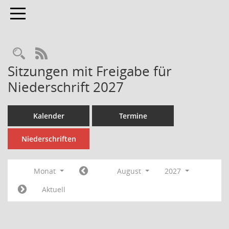
Toggle navigation
Rechercheauswahl
RSS-Feed
Sitzungen mit Freigabe für
Niederschrift 2027
Kalender
Termine
Niederschriften
Monat
August
2027
Aktuell