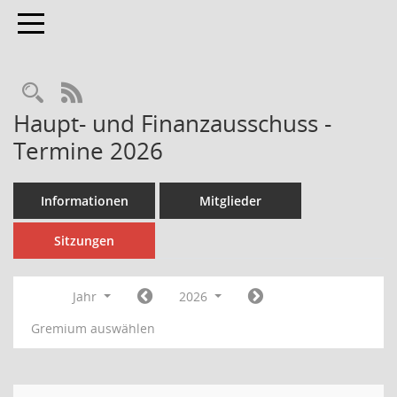
Toggle navigation
Rechercheauswahl
RSS-Feed
Haupt- und Finanzausschuss -
Termine 2026
Informationen
Mitglieder
Sitzungen
Jahr
2026
Gremium auswählen