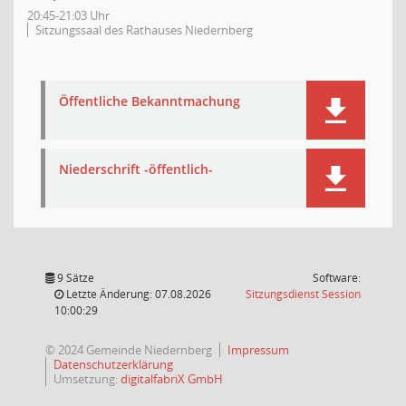
20:45-21:03 Uhr
Sitzungssaal des Rathauses Niedernberg
Öffentliche Bekanntmachung
Niederschrift -öffentlich-
9 Sätze
Software:
(Wird in
Letzte Änderung: 07.08.2026
Sitzungsdienst
Session
10:00:29
© 2024 Gemeinde Niedernberg
Impressum
Datenschutzerklärung
Umsetzung:
digitalfabriX GmbH