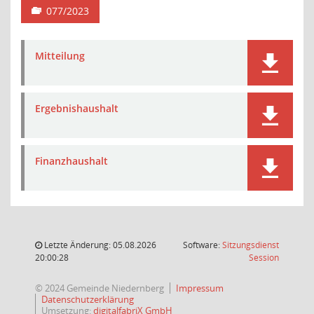
077/2023
Mitteilung
Ergebnishaushalt
Finanzhaushalt
Letzte Änderung: 05.08.2026
Software:
Sitzungsdienst
(Wird in
20:00:28
Session
© 2024 Gemeinde Niedernberg
Impressum
Datenschutzerklärung
Umsetzung:
digitalfabriX GmbH