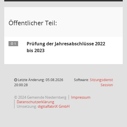
Öffentlicher Teil:
Prüfung der Jahresabschlüsse 2022
Ö 1
bis 2023
Letzte Änderung: 05.08.2026
Software:
Sitzungsdienst
(Wird in
20:00:28
Session
© 2024 Gemeinde Niedernberg
Impressum
Datenschutzerklärung
Umsetzung:
digitalfabriX GmbH