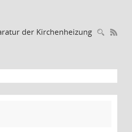
aratur der Kirchenheizung
Recherc
RSS-