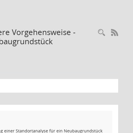
ere Vorgehensweise -
Recherc
RSS-
ubaugrundstück
g einer Standortanalyse für ein Neubaugrundstück