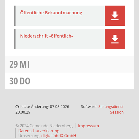
Öffentliche Bekanntmachung
Niederschrift -öffentlich-
29
MI
30
DO
Letzte Änderung: 07.08.2026
Software:
Sitzungsdienst
(Wird in
20:00:29
Session
© 2024 Gemeinde Niedernberg
Impressum
Datenschutzerklärung
Umsetzung:
digitalfabriX GmbH