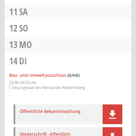
11
SA
12
SO
13
MO
14
DI
Bau- und Umweltausschuss
(ö/nö)
20:00-20:53 Uhr
Sitzungssaal des Rathauses Niedernberg
Öffentliche Bekanntmachung
Niederschrift -öffentlich-