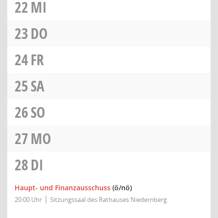
22
MI
23
DO
24
FR
25
SA
26
SO
27
MO
28
DI
Haupt- und Finanzausschuss
(ö/nö)
20:00 Uhr
Sitzungssaal des Rathauses Niedernberg