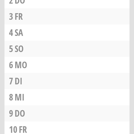
2
DO
3
FR
4
SA
5
SO
6
MO
7
DI
8
MI
9
DO
10
FR