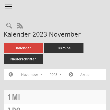
Toggle navigation
Rechercheauswahl
RSS-Feed
Kalender 2023 November
Kalender
Termine
Niederschriften
November
2023
Aktuell
1
MI