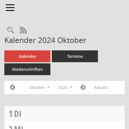
Toggle navigation
Rechercheauswahl
RSS-Feed
Kalender 2024 Oktober
Kalender
Termine
Niederschriften
Oktober
2024
Aktuell
1
DI