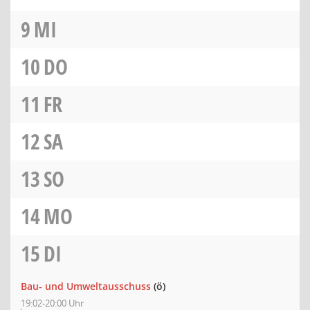
9
MI
10
DO
11
FR
12
SA
13
SO
14
MO
15
DI
Bau- und Umweltausschuss
(ö)
19:02-20:00 Uhr