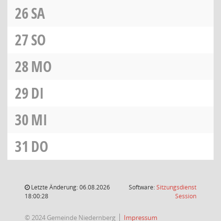
26
SA
27
SO
28
MO
29
DI
30
MI
31
DO
Letzte Änderung: 06.08.2026
Software:
Sitzungsdienst
(Wird in
18:00:28
Session
© 2024 Gemeinde Niedernberg
Impressum