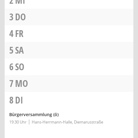
2
MI
3
DO
4
FR
5
SA
6
SO
7
MO
8
DI
Bürgerversammlung
(ö)
19:30 Uhr
Hans-Herrmann-Halle, Diemarusstraße