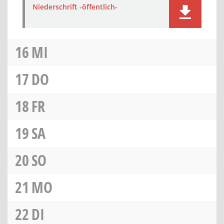
Niederschrift -öffentlich-
16
MI
17
DO
18
FR
19
SA
20
SO
21
MO
22
DI