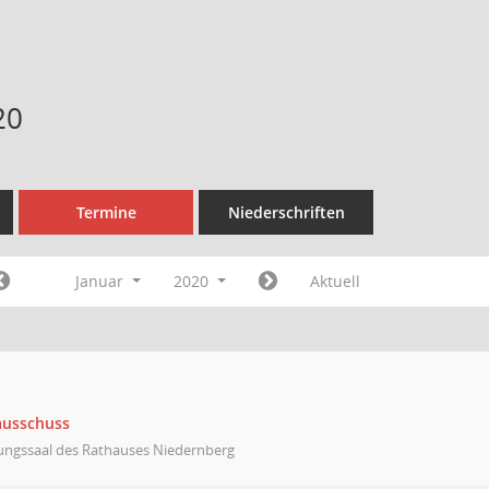
20
Termine
Niederschriften
Januar
2020
Aktuell
ausschuss
zungssaal des Rathauses Niedernberg