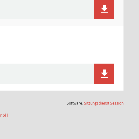
(Wird in
Software:
Sitzungsdienst
Session
 GmbH