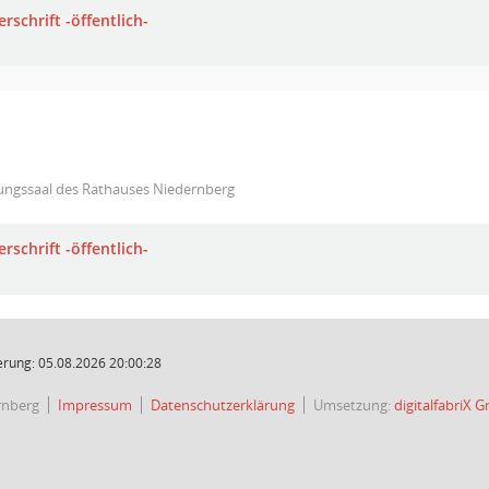
rschrift -öffentlich-
zungssaal des Rathauses Niedernberg
rschrift -öffentlich-
rung: 05.08.2026 20:00:28
rnberg
Impressum
Datenschutzerklärung
Umsetzung:
digitalfabriX