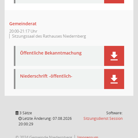
Gemeinderat
20:00-21:17 Uhr
Sitzungssaal des Rathauses Niedernberg
Öffentliche Bekanntmachung
Niederschrift -öffentlich-
3 Sätze
Software:
(Wird in
Letzte Änderung: 07.08.2026
Sitzungsdienst
Session
20:00:29
© 2024 Gemeinde Niedernberg
Impressum