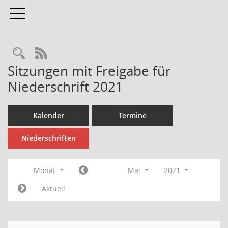
Toggle navigation
Rechercheauswahl
RSS-Feed
Sitzungen mit Freigabe für
Niederschrift 2021
Kalender
Termine
Niederschriften
Monat
Mai
2021
Aktuell