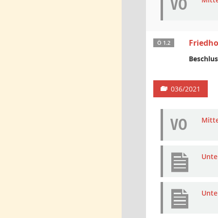
VO
Friedho
Ö 1.2
Beschlus
036/2021
VO
Mitt
Unte
Unte