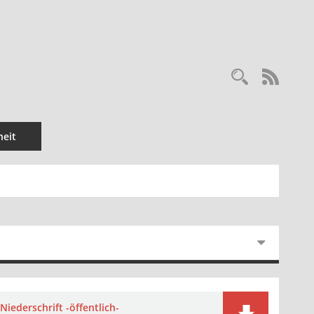
Recherc
RSS-
eit
Niederschrift -öffentlich-