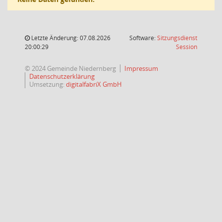
Letzte Änderung: 07.08.2026
Software:
Sitzungsdienst
(Wird in
20:00:29
Session
© 2024 Gemeinde Niedernberg
Impressum
Datenschutzerklärung
Umsetzung:
digitalfabriX GmbH