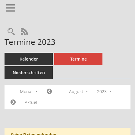
Toggle navigation
Rechercheauswahl
RSS-Feed
Termine 2023
Kalender
Termine
Niederschriften
Monat
August
2023
Aktuell
Keine Daten gefunden.