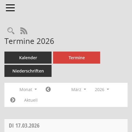
Toggle navigation
Rechercheauswahl
RSS-Feed
Termine 2026
Kalender
Termine
Niederschriften
Monat
März
2026
Aktuell
DI
17.03.2026