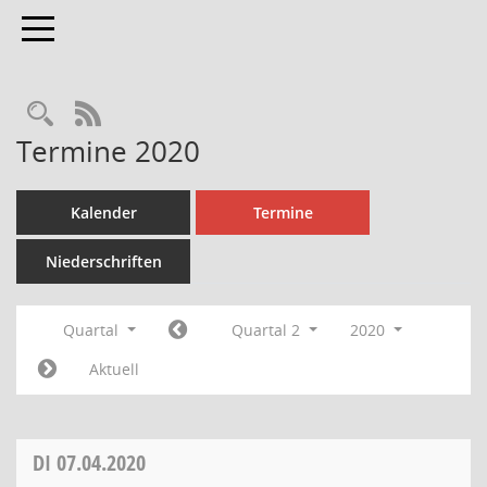
Toggle navigation
Rechercheauswahl
RSS-Feed
Termine 2020
Kalender
Termine
Niederschriften
Quartal
Quartal 2
2020
Aktuell
DI
07.04.2020