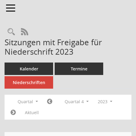
Toggle navigation
Rechercheauswahl
RSS-Feed
Sitzungen mit Freigabe für
Niederschrift 2023
Kalender
Termine
Niederschriften
Quartal
Quartal 4
2023
Aktuell