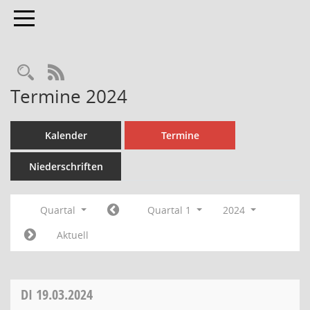
Toggle navigation
Rechercheauswahl
RSS-Feed
Termine 2024
Kalender
Termine
Niederschriften
Quartal
Quartal 1
2024
Aktuell
DI
19.03.2024